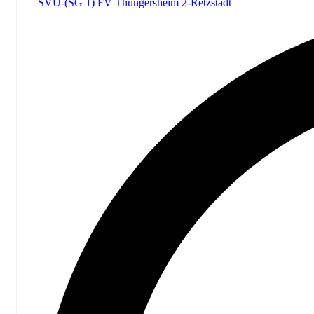
SVU-(SG 1) FV Thüngersheim 2-Retzstadt