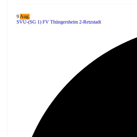
9
Aug.
SVU-(SG 1) FV Thüngersheim 2-Retzstadt