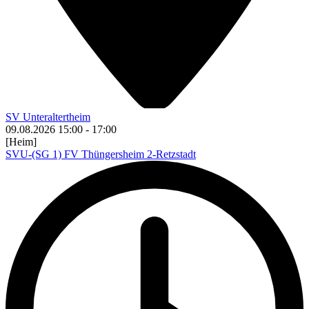
SV Unteraltertheim
09.08.2026
15:00
-
17:00
[Heim]
SVU-(SG 1) FV Thüngersheim 2-Retzstadt