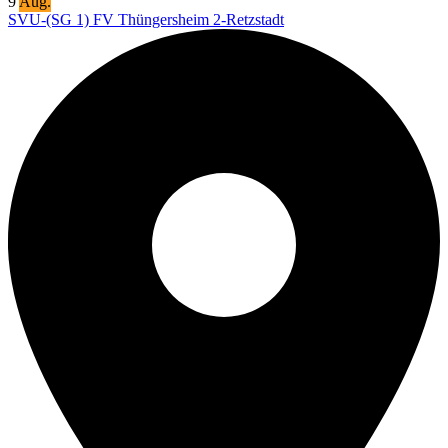
9
Aug.
SVU-(SG 1) FV Thüngersheim 2-Retzstadt